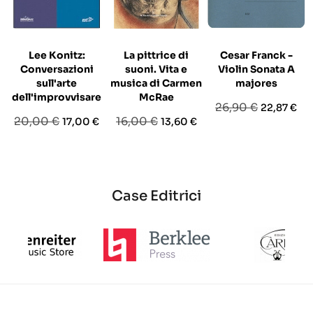
Lee Konitz:
La pittrice di
Cesar Franck -
Conversazioni
suoni. Vita e
Violin Sonata A
sull'arte
musica di Carmen
majores
dell'improvvisare
McRae
Prezzo
Prezzo
26,90 €
22,87 €
Prezzo
Prezzo
Prezzo
Prezzo
20,00 €
16,00 €
17,00 €
13,60 €
base
base
base
Case Editrici