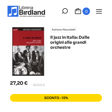
0
Adriano Mazzoletti
Il jazz in Italia: Dalle
origini alle grandi
orchestre
27,20 €
32,00 €
SCONTO -15%