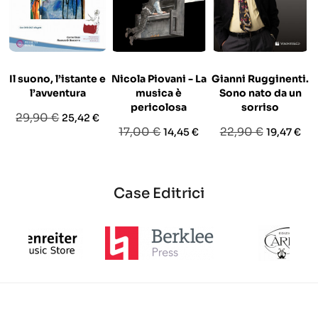
Il suono, l’istante e
Nicola Piovani - La
Gianni Rugginenti.
l’avventura
musica è
Sono nato da un
pericolosa
sorriso
Prezzo
Prezzo
29,90 €
25,42 €
Prezzo
Prezzo
Prezzo
Prezzo
17,00 €
22,90 €
14,45 €
19,47 €
base
base
base
Case Editrici