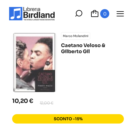
0
Marco Molendini
Caetano Veloso &
Gilberto Gil
10,20 €
12,00 €
SCONTO -15%