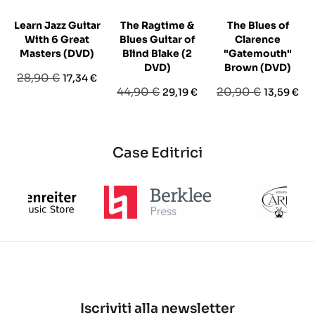
Learn Jazz Guitar
The Ragtime &
The Blues of
With 6 Great
Blues Guitar of
Clarence
Masters (DVD)
Blind Blake (2
"Gatemouth"
DVD)
Brown (DVD)
Prezzo
Prezzo
28,90 €
17,34 €
Prezzo
Prezzo
Prezzo
Prezzo
44,90 €
20,90 €
29,19 €
13,59 €
base
base
base
Case Editrici
Iscriviti alla newsletter