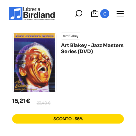
0
Art Blakey
Art Blakey - Jazz Masters
Series (DVD)
15,21 €
23,40 €
SCONTO -35%