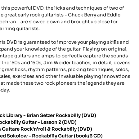
n this powerful DVD, the licks and techniques of two of
he great early rock guitarists - Chuck Berry and Eddie
ochran - are slowed down and brought up close for
earning guitarists.
his DVD is guaranteed to improve your playing skills and
xpand your knowledge of the guitar. Playing on original,
intage guitars and amps to perfectly capture the sounds
f the '50s and '60s, Jim Weider teaches, in detail, dozens
f great licks, rhythm patterns, picking techniques, solos,
cales, exercises and other invaluable playing innovations
hat made these two rock pioneers the legends they are
oday.
ick Library - Brian Setzer Rockabilly (DVD)
ockabilly Guitar - Lesson 2 (DVD)
a Guitare Rock’n’roll & Rockabilly (DVD)
red Sokolow - Rockabilly Guitar (book/3 CD)