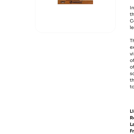
I
t
C
l
T
e
v
o
o
s
t
t
L
R
L
F