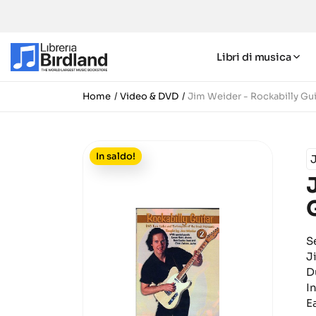
Libri di musica
Home
Video & DVD
Jim Weider - Rockabilly Gui
In saldo!
S
J
D
I
E