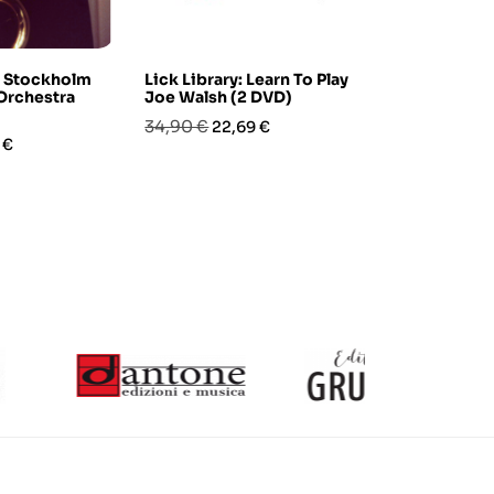
h Stockholm
Lick Library: Learn To Play
Lick Library
Orchestra
Joe Walsh (2 DVD)
Guitar - Leg
Techniques
Prezzo
Prezzo
34,90 €
22,69 €
zo
Prezzo
Pre
29,90 €
 €
25,
base
base