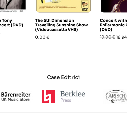
y Tony
The 5th Dimension
Concert wit
ncert (DVD)
Travelling Sunshine Show
Philarmonic 
(Videocassetta VHS)
(DVD)
o
€
Prezzo
Prezzo
Prez
19,90 €
0,00 €
12,94
base
Case Editrici