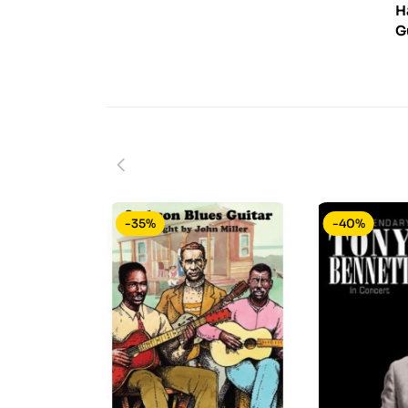
H
G
-35%
-40%