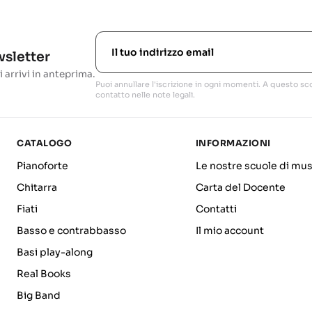
ewsletter
i arrivi in anteprima.
Puoi annullare l'iscrizione in ogni momenti. A questo sco
contatto nelle note legali.
CATALOGO
INFORMAZIONI
Pianoforte
Le nostre scuole di mus
Chitarra
Carta del Docente
Fiati
Contatti
Basso e contrabbasso
Il mio account
Basi play-along
Real Books
Big Band