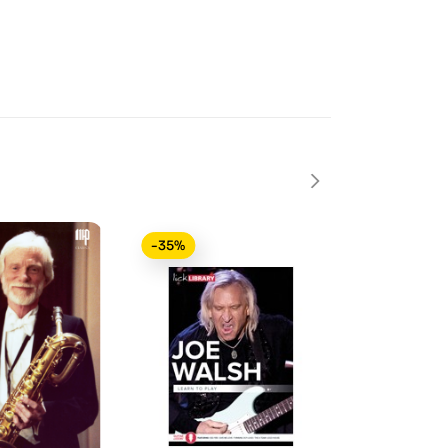
-35%
-15%