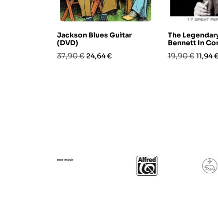
Jackson Blues Guitar
The Legendar
(DVD)
Bennett In Co
Prezzo
Prezzo
Prezzo
Prezz
37,90 €
19,90 €
24,64 €
11,94 
base
base