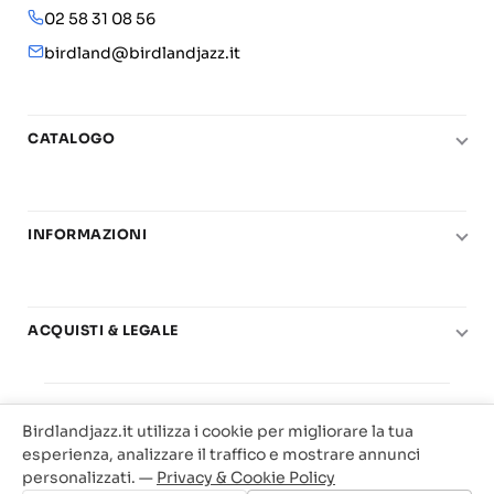
02 58 31 08 56
birdland@birdlandjazz.it
CATALOGO
Pianoforte
Chitarra
INFORMAZIONI
Fiati
Le nostre scuole di musica
Basso e contrabbasso
Carta del Docente
Basi play-along
ACQUISTI & LEGALE
Contatti
Real Books
Diritto di recesso
Il mio account
Big Band
© 2025 Vendita Metodi e Spartiti Musicali Libreria
Condizioni di utilizzo
Offerte
Birdlandjazz.it utilizza i cookie per migliorare la tua
Birdland Milano. P.Iva 12093700156
Privacy & Cookie
esperienza, analizzare il traffico e mostrare annunci
Web Agency Milano
personalizzati. —
Privacy & Cookie Policy
Traccia il tuo ordine