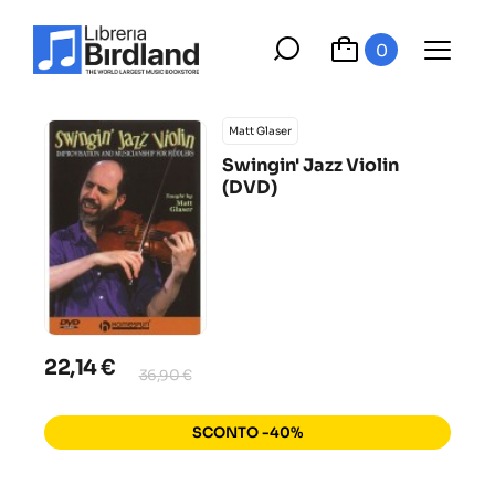
0
Matt Glaser
Swingin' Jazz Violin
(DVD)
22,14 €
36,90 €
SCONTO -40%