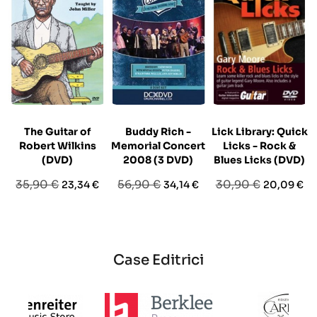
The Guitar of
Buddy Rich -
Lick Library: Quick
Robert Wilkins
Memorial Concert
Licks - Rock &
(DVD)
2008 (3 DVD)
Blues Licks (DVD)
Prezzo
Prezzo
Prezzo
Prezzo
Prezzo
Prezzo
35,90 €
56,90 €
30,90 €
23,34 €
34,14 €
20,09 €
base
base
base
Case Editrici