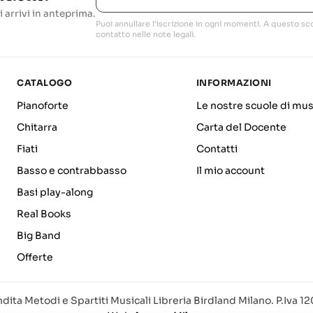
i arrivi in anteprima.
Puoi annullare l'iscrizione in ogni momenti. A questo sco
contatto nelle note legali.
CATALOGO
INFORMAZIONI
Pianoforte
Le nostre scuole di mus
Chitarra
Carta del Docente
Fiati
Contatti
Basso e contrabbasso
Il mio account
Basi play-along
Real Books
Big Band
Offerte
dita Metodi e Spartiti Musicali Libreria Birdland Milano. P.Iva 