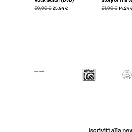
Rock Guitar (DVD)
Story of The 
Prezzo
Prezzo
Prezzo
Prezz
39,90 €
21,90 €
25,94 €
14,24 
base
base
Iscriviti alla n