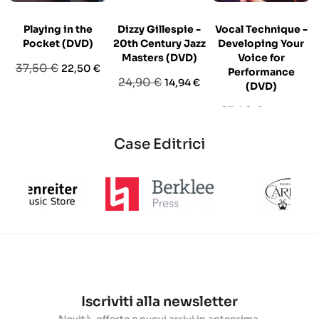
Playing in the
Dizzy Gillespie -
Vocal Technique -
Pocket (DVD)
20th Century Jazz
Developing Your
Masters (DVD)
Voice for
Prezzo
Prezzo
37,50 €
22,50 €
Performance
Prezzo
Prezzo
24,90 €
14,94 €
base
(DVD)
base
Prezzo
Prezzo
27,90 €
16,74 €
base
Case Editrici
Iscriviti alla newsletter