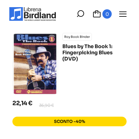
0
Roy Book Binder
Blues by The Book 1:
Fingerpicking Blues
(DVD)
22,14 €
36,90 €
SCONTO -40%