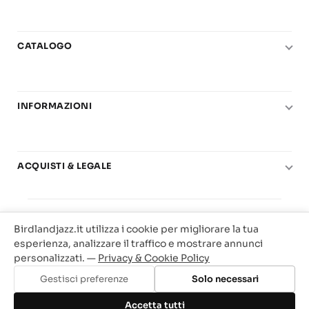
CATALOGO
Pianoforte
Chitarra
INFORMAZIONI
Fiati
Le nostre scuole di musica
Basso e contrabbasso
Carta del Docente
Basi play-along
ACQUISTI & LEGALE
Contatti
Real Books
Diritto di recesso
Il mio account
Big Band
© 2025 Vendita Metodi e Spartiti Musicali Libreria
Condizioni di utilizzo
Offerte
Birdlandjazz.it utilizza i cookie per migliorare la tua
Birdland Milano. P.Iva 12093700156
Privacy & Cookie
esperienza, analizzare il traffico e mostrare annunci
Web Agency Milano
personalizzati. —
Privacy & Cookie Policy
Traccia il tuo ordine
Gestisci preferenze
Solo necessari
Aggiungi al carrello
Accetta tutti