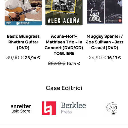
Basic Bluegrass
Acuña-Hoff-
Muggsy Spanier /
Rhythm Guitar
Mathisen Trio - In
Joe Sullivan - Jazz
(DVD)
Concert (DVD/CD)
Casual (DVD)
TOGLIERE
Prezzo
Prezzo
Prezzo
Prezzo
39,90 €
24,90 €
25,94 €
16,19 €
Prezzo
Prezzo
26,90 €
16,14 €
base
base
base
Case Editrici