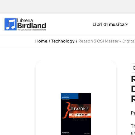
Libri di musica
Home
Technology
Reason 3 CSI Master - Digit
P
T
u