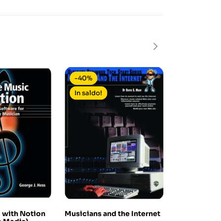
-40%
-5%
In saldo!
 with Notion
Musicians and the Internet
Fare musica 