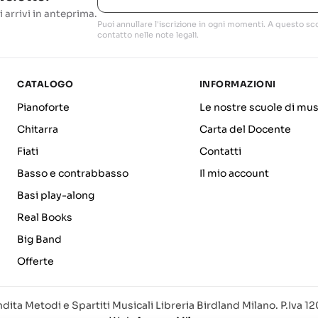
i arrivi in anteprima.
Puoi annullare l'iscrizione in ogni momenti. A questo sco
contatto nelle note legali.
CATALOGO
INFORMAZIONI
Pianoforte
Le nostre scuole di mus
Chitarra
Carta del Docente
Fiati
Contatti
Basso e contrabbasso
Il mio account
Basi play-along
Real Books
Big Band
Offerte
dita Metodi e Spartiti Musicali Libreria Birdland Milano. P.Iva 