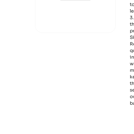
t
l
3
t
p
S
R
q
i
w
m
k
t
s
o
b