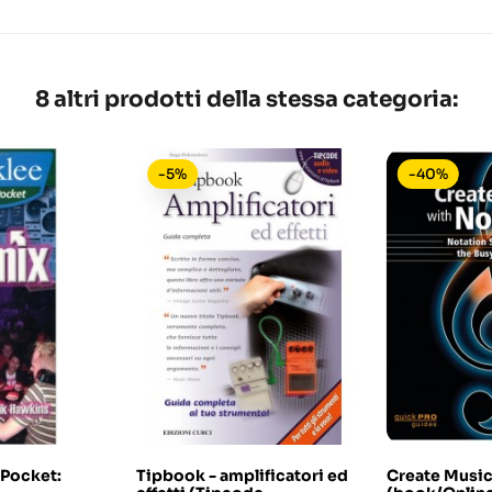
8 altri prodotti della stessa categoria:
-5%
-40%
 Pocket:
Tipbook - amplificatori ed
Create Music