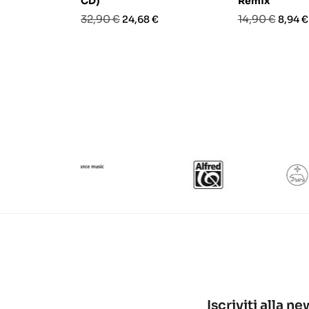
CD)
Remix
Prezzo
Prezzo
Prezzo
Prezz
32,90 €
14,90 €
24,68 €
8,94 €
base
base
Iscriviti alla n