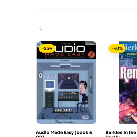
-25%
-40%
Audio Made Easy (book &
Berklee In the