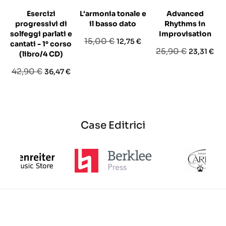
Esercizi
L'armonia tonale e
Advanced
progressivi di
il basso dato
Rhythms in
solfeggi parlati e
Improvisation
Prezzo
Prezzo
15,00 €
12,75 €
cantati - 1° corso
Prezzo
Prezzo
25,90 €
23,31 €
base
(libro/4 CD)
base
Prezzo
Prezzo
42,90 €
36,47 €
base
Case Editrici