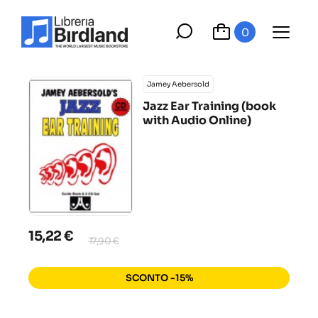
0
Jamey Aebersold
Jazz Ear Training (book
with Audio Online)
15,22 €
17,90 €
SCONTO -15%