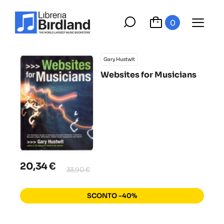
0
Gary Hustwit
Websites for Musicians
20,34 €
33,90 €
SCONTO -40%