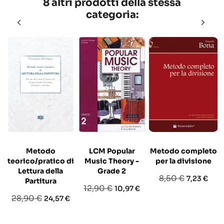
8 altri prodotti della stessa
categoria:
Metodo
LCM Popular
Metodo completo
teorico/pratico di
Music Theory -
per la divisione
Lettura della
Grade 2
Prezzo
Prezzo
8,50 €
7,23 €
Partitura
Prezzo
Prezzo
12,90 €
10,97 €
base
Prezzo
Prezzo
28,90 €
24,57 €
base
base