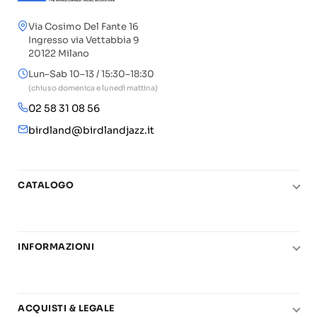
Via Cosimo Del Fante 16
Ingresso via Vettabbia 9
20122 Milano
Lun–Sab 10–13 / 15:30–18:30
(chiuso domenica e lunedì mattina)
02 58 31 08 56
birdland@birdlandjazz.it
CATALOGO
Pianoforte
Chitarra
INFORMAZIONI
Fiati
Le nostre scuole di musica
Basso e contrabbasso
Carta del Docente
Basi play-along
ACQUISTI & LEGALE