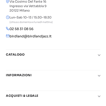
Via Cosimo Del Fante 16
Ingresso via Vettabbia 9
20122 Milano
Lun–Sab 10–13 / 15:30–18:30
(chiuso domenica e lunedì mattina)
02 58 31 08 56
birdland@birdlandjazz.it
CATALOGO
Pianoforte
Chitarra
INFORMAZIONI
Fiati
Le nostre scuole di musica
Basso e contrabbasso
Carta del Docente
Basi play-along
ACQUISTI & LEGALE
Contatti
Real Books