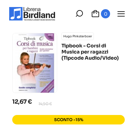
0
Hugo Pinksterboer
Tipbook - Corsi di
Musica per ragazzi
(Tipcode Audio/Video)
12,67 €
14,90 €
SCONTO -15%