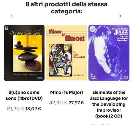
8 altri prodotti della stessa
categoria:
S(u)ono come
Minor is Major!
Elements of the
sono (libro/DVD)
Jazz Language for
Prezzo
Prezzo
32,90 €
27,97 €
the Developing
Prezzo
Prezzo
21,20 €
18,02 €
base
Improvisor
base
(book/2 CD)
Prezzo
Prezzo
39,90 €
33,92 €