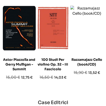
Astor Piazzolla and
100 Studi Per
Razzamajazz Cello
Gerry Mulligan -
violino Op. 32 - III
(book/CD)
Summit
Fascicolo
Prezzo
Prezzo
15,90 €
13,52 €
Prezzo
Prezzo
Prezzo
Prezzo
15,00 €
16,50 €
12,75 €
14,03 €
base
base
base
Case Editrici