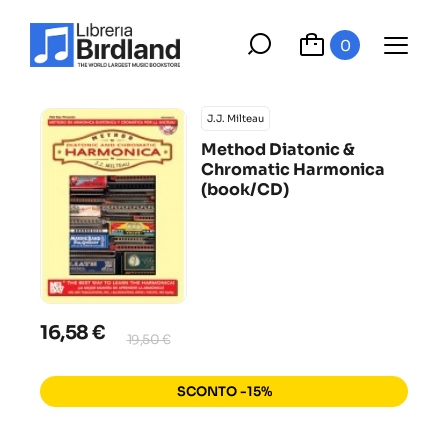
0
J.J. Milteau
Method Diatonic &
Chromatic Harmonica
(book/CD)
16,58 €
19,50 €
SCONTO -15%