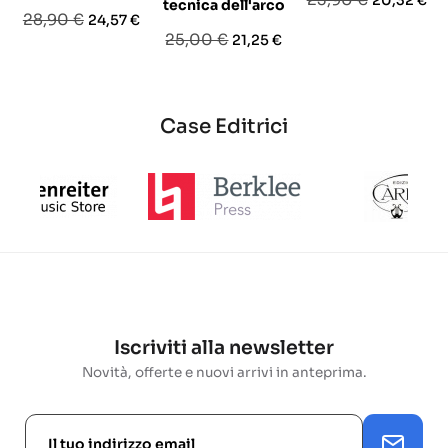
20,32 €
tecnica dell'arco
Prezzo
Prezzo
28,90 €
24,57 €
base
Prezzo
Prezzo
25,00 €
21,25 €
base
base
Case Editrici
Iscriviti alla newsletter
Novità, offerte e nuovi arrivi in anteprima.