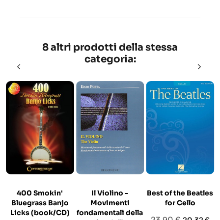
8 altri prodotti della stessa
categoria:
400 Smokin'
Il Violino -
Best of the Beatles
Bluegrass Banjo
Movimenti
for Cello
Licks (book/CD)
fondamentali della
Prezzo
Prezzo
23,90 €