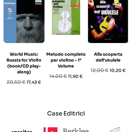
World Music:
Metodo completo
Alla scoperta
Russia for Violin
per violino - 1°
dell'ukulele
(book/CD play-
Volume
Prezzo
Prezzo
12,00 €
10,20 €
along)
Prezzo
Prezzo
14,00 €
11,90 €
base
Prezzo
Prezzo
20,50 €
17,43 €
base
base
Case Editrici