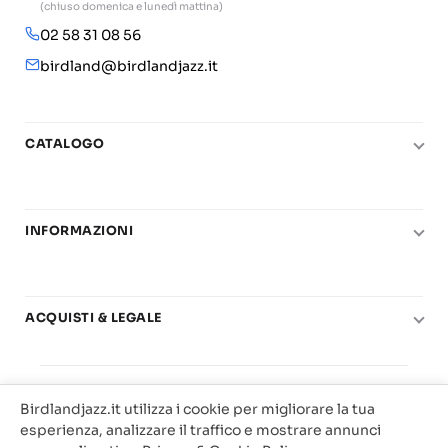
(chiuso domenica e lunedì mattina)
02 58 31 08 56
birdland@birdlandjazz.it
CATALOGO
Pianoforte
Chitarra
INFORMAZIONI
Fiati
Le nostre scuole di musica
Basso e contrabbasso
Carta del Docente
Basi play-along
ACQUISTI & LEGALE
Contatti
Real Books
Diritto di recesso
Il mio account
Big Band
© 2025 Vendita Metodi e Spartiti Musicali Libreria
Condizioni di utilizzo
Offerte
Birdlandjazz.it utilizza i cookie per migliorare la tua
Birdland Milano. P.Iva 12093700156
Privacy & Cookie
esperienza, analizzare il traffico e mostrare annunci
Web Agency Milano