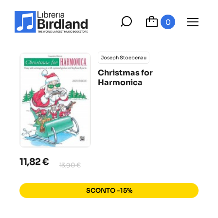
0
Joseph Stoebenau
Christmas for
Harmonica
11,82 €
13,90 €
SCONTO -15%