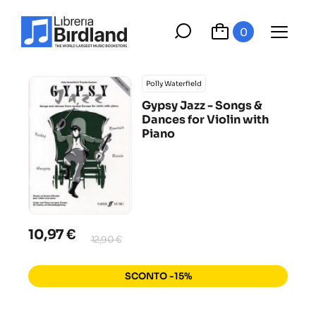
0
Polly Waterfield
Gypsy Jazz - Songs &
Dances for Violin with
Piano
10,97 €
12,90 €
SCONTO -15%