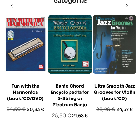
categoria:
Fun with the
Banjo Chord
Ultra Smooth Jazz
Harmonica
Encyclopedia for
Grooves for Violin
(book/CD/DVD)
5-String or
(book/CD)
Plectrum Banjo
Prezzo
Prezzo
Prezzo
Prezzo
24,50 €
28,90 €
20,83 €
24,57 €
Prezzo
Prezzo
25,50 €
21,68 €
base
base
base