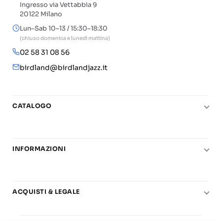
Ingresso via Vettabbia 9
20122 Milano
Lun–Sab 10–13 / 15:30–18:30
(chiuso domenica e lunedì mattina)
02 58 31 08 56
birdland@birdlandjazz.it
CATALOGO
Pianoforte
Chitarra
INFORMAZIONI
Fiati
Le nostre scuole di musica
Basso e contrabbasso
Carta del Docente
Basi play-along
ACQUISTI & LEGALE
Contatti
Real Books
Diritto di recesso
Il mio account
Big Band