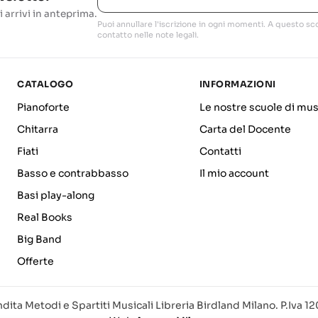
i arrivi in anteprima.
Puoi annullare l'iscrizione in ogni momenti. A questo sco
contatto nelle note legali.
CATALOGO
INFORMAZIONI
Pianoforte
Le nostre scuole di mus
Chitarra
Carta del Docente
Fiati
Contatti
Basso e contrabbasso
Il mio account
Basi play-along
Real Books
Big Band
Offerte
dita Metodi e Spartiti Musicali Libreria Birdland Milano. P.Iva 