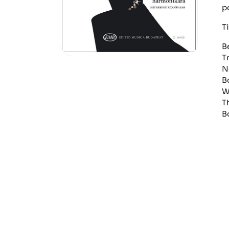
po
Ti
B
T
N
B
Wa
T
B