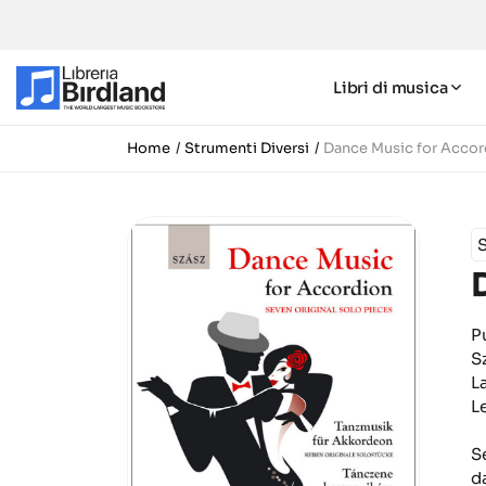
Libri di musica
Home
Strumenti Diversi
Dance Music for Accor
S
P
S
L
L
S
d