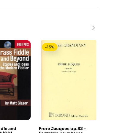
-15%
-10%
In saldo!
ddle and
Frere Jacques op.32 -
Roland Vamo