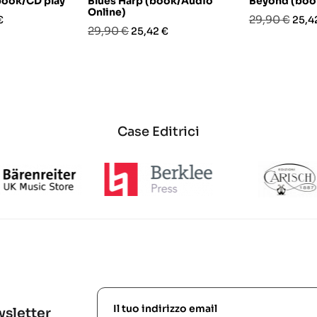
(book/CD play
Blues Harp (book/Audio
Beyond (boo
Online)
o
Prezzo
Prez
29,90 €
€
25,4
Prezzo
Prezzo
29,90 €
25,42 €
base
base
Case Editrici
ewsletter