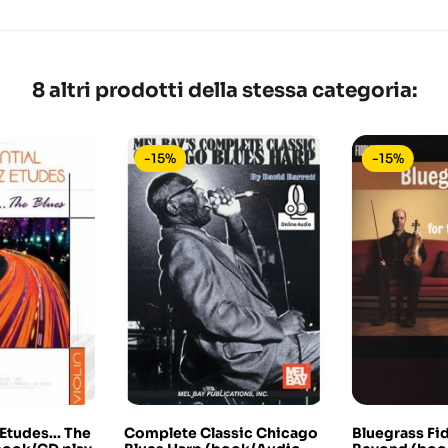
8 altri prodotti della stessa categoria:
-15%
-15%
 Etudes... The
Complete Classic Chicago
Bluegrass Fi