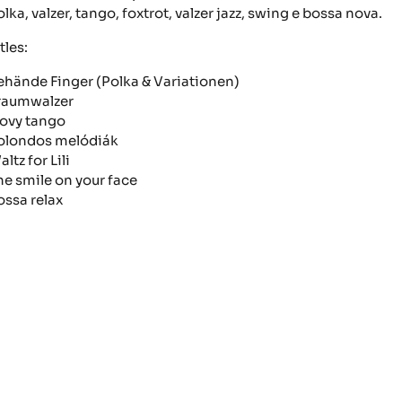
lka, valzer, tango, foxtrot, valzer jazz, swing e bossa nova.
tles:
ehände Finger (Polka & Variationen)
raumwalzer
ovy tango
olondos melódiák
ltz for Lili
he smile on your face
ossa relax