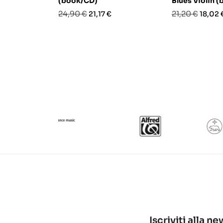
(book/CD)
Blues Violin 
Prezzo
Prezzo
Prezzo
Prezz
24,90 €
21,20 €
21,17 €
18,02 
base
base
Iscriviti alla n