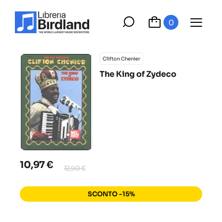
0
Clifton Chenier
The King of Zydeco
10,97 €
12,90 €
SCONTO -15%