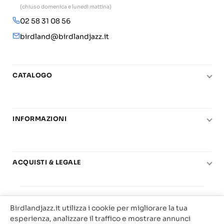
(chiuso domenica e lunedì mattina)
02 58 31 08 56
birdland@birdlandjazz.it
CATALOGO
Pianoforte
Chitarra
INFORMAZIONI
Fiati
Le nostre scuole di musica
Basso e contrabbasso
Carta del Docente
Basi play-along
ACQUISTI & LEGALE
Contatti
Real Books
Diritto di recesso
Il mio account
Big Band
© 2025 Vendita Metodi e Spartiti Musicali Libreria
Condizioni di utilizzo
Offerte
Birdlandjazz.it utilizza i cookie per migliorare la tua
Birdland Milano. P.Iva 12093700156
Privacy & Cookie
esperienza, analizzare il traffico e mostrare annunci
Web Agency Milano