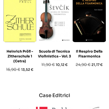
Heinrich Pröll -
Scuola di Tecnica
Il Respiro Della
Zitherschule 1
Violinistica - Vol. 3
Fisarmonica
(Cetra)
Prezzo
Prezzo
Prezzo
Prezzo
11,90 €
24,90 €
10,12 €
21,17 €
Prezzo
Prezzo
15,90 €
13,52 €
base
base
base
Case Editrici