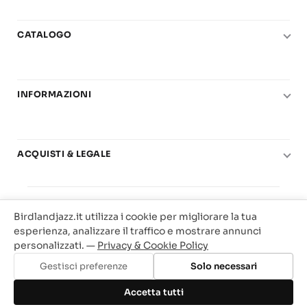
CATALOGO
Pianoforte
Chitarra
INFORMAZIONI
Fiati
Le nostre scuole di musica
Basso e contrabbasso
Carta del Docente
Basi play-along
ACQUISTI & LEGALE
Contatti
Real Books
Diritto di recesso
Il mio account
Big Band
© 2025 Vendita Metodi e Spartiti Musicali Libreria
Condizioni di utilizzo
Offerte
Birdlandjazz.it utilizza i cookie per migliorare la tua
Birdland Milano. P.Iva 12093700156
Privacy & Cookie
esperienza, analizzare il traffico e mostrare annunci
Web Agency Milano
personalizzati. —
Privacy & Cookie Policy
Traccia il tuo ordine
Gestisci preferenze
Solo necessari
Aggiungi al carrello
Accetta tutti