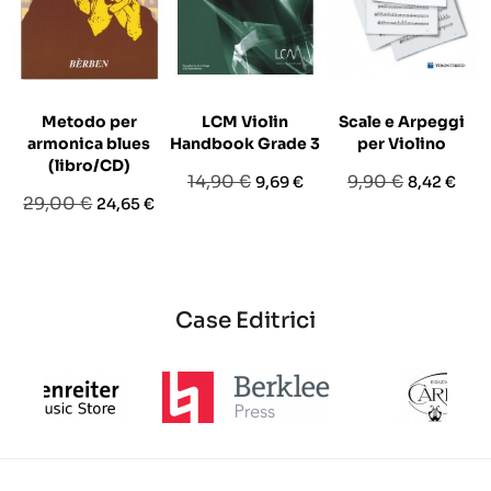
Metodo per
LCM Violin
Scale e Arpeggi
armonica blues
Handbook Grade 3
per Violino
(libro/CD)
Prezzo
Prezzo
Prezzo
Prezzo
14,90 €
9,90 €
9,69 €
8,42 €
Prezzo
Prezzo
29,00 €
24,65 €
base
base
base
Case Editrici