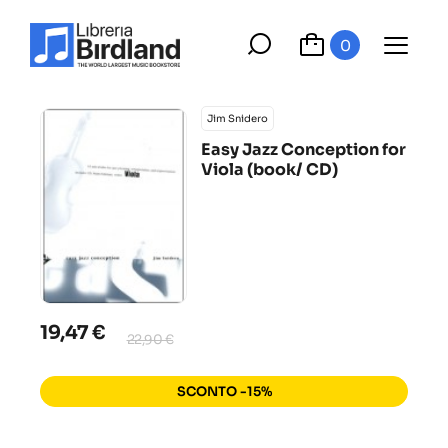
0
Jim Snidero
Easy Jazz Conception for
Viola (book/ CD)
19,47 €
22,90 €
SCONTO -15%