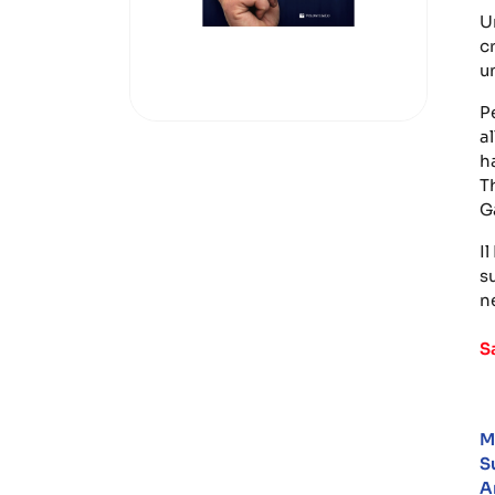
U
c
u
Pe
a
h
T
G
I
s
ne
S
M
S
A