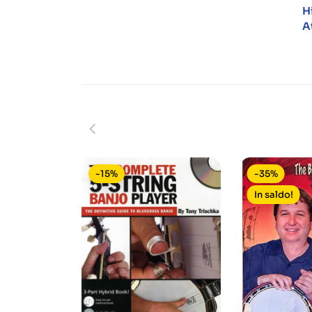
H
A
-15%
-35%
In saldo!