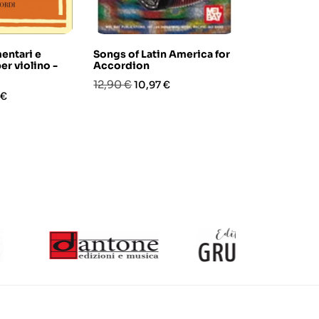
entari e
Songs of Latin America for
Viola - Scal
er violino -
Accordion
Exercises f
Prezzo
Prezzo
Prezzo
Prez
12,90 €
15,40 €
10,97 €
13,0
zo
 €
base
base