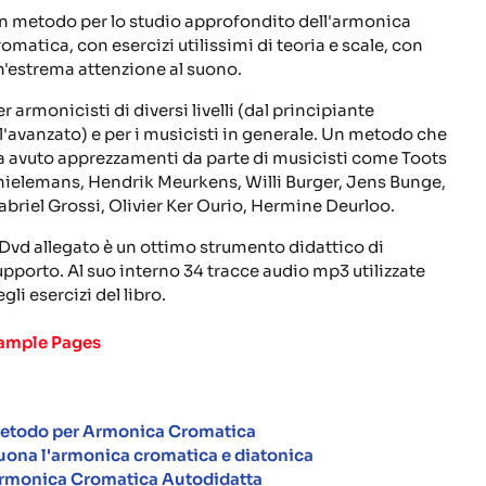
n metodo per lo studio approfondito dell'armonica
romatica, con esercizi utilissimi di teoria e scale, con
n'estrema attenzione al suono.
r armonicisti di diversi livelli (dal principiante
ll'avanzato) e per i musicisti in generale. Un metodo che
a avuto apprezzamenti da parte di musicisti come Toots
hielemans, Hendrik Meurkens, Willi Burger, Jens Bunge,
abriel Grossi, Olivier Ker Ourio, Hermine Deurloo.
l Dvd allegato è un ottimo strumento didattico di
upporto. Al suo interno 34 tracce audio mp3 utilizzate
gli esercizi del libro.
ample Pages
etodo per Armonica Cromatica
uona l'armonica cromatica e diatonica
rmonica Cromatica Autodidatta