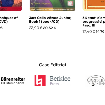
hniques of
Jazz Cello Wizard Junior,
36 studi elem
(DVD)
Book 1 (book/CD)
progressivi p
Fasc. III
o
Prezzo
Prezzo
23,90 €
 €
20,32 €
Prezzo
Prez
17,40 €
14,79
base
base
Case Editrici