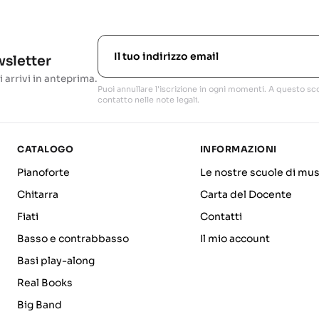
ewsletter
i arrivi in anteprima.
Puoi annullare l'iscrizione in ogni momenti. A questo sco
contatto nelle note legali.
CATALOGO
INFORMAZIONI
Pianoforte
Le nostre scuole di mus
Chitarra
Carta del Docente
Fiati
Contatti
Basso e contrabbasso
Il mio account
Basi play-along
Real Books
Big Band