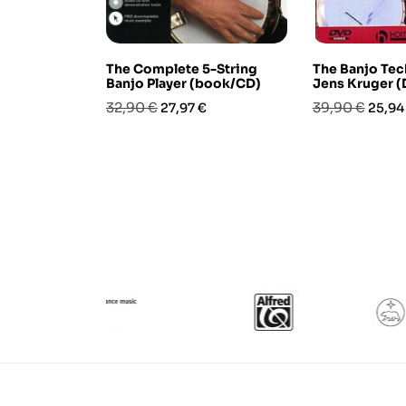
The Complete 5-String
The Banjo Tec
Banjo Player (book/CD)
Jens Kruger 
Prezzo
Prezzo
Prezzo
Prezz
32,90 €
39,90 €
27,97 €
25,94
base
base