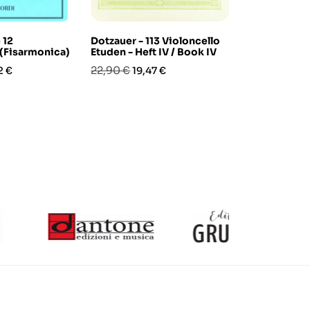
 12
Dotzauer - 113 Violoncello
100 Studies 
 (Fisarmonica)
Etuden - Heft IV / Book IV
Prezzo
Pre
12,00 €
10,2
zo
Prezzo
Prezzo
22,90 €
2 €
19,47 €
base
base