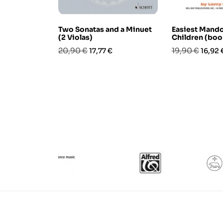
Two Sonatas and a Minuet
Easiest Mando
(2 Violas)
Children (bo
Prezzo
Prezzo
Prezzo
Prezz
20,90 €
19,90 €
17,77 €
16,92 
base
base