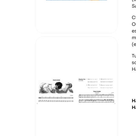
S
C
O
e
m
(
Tu
s
H
H
H