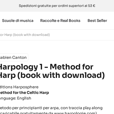
Spedizioni gratuite per ordini superiori ai 53 €
Scuole di musica
Raccolte e Real Books
Best Seller
for Harp (book with download)
Sabien Canton
Harpology 1 - Method for
Harp (book with download)
ditions Harposphere
ethod for the Celtic Harp
anguage: English
etodo per principianti per arpa, con traccia play along
scaricabile gratuitamente da www.harpologie.com)