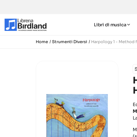
Libri di musica
Home
Strumenti Diversi
Harpology 1 - Method 
E
M
L
M
(