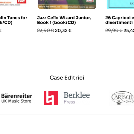
lin Tunes for
Jazz Cello Wizard Junior,
26 Capricci e
ok/CD)
Book 1 (book/CD)
divertimenti
o
Prezzo
Prezzo
Prezzo
Prez
23,90 €
29,90 €
€
20,32 €
25,4
base
base
Case Editrici