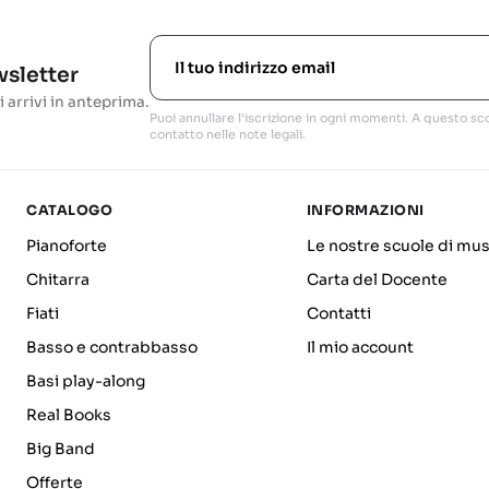
ewsletter
i arrivi in anteprima.
Puoi annullare l'iscrizione in ogni momenti. A questo sco
contatto nelle note legali.
CATALOGO
INFORMAZIONI
Pianoforte
Le nostre scuole di mus
Chitarra
Carta del Docente
Fiati
Contatti
Basso e contrabbasso
Il mio account
Basi play-along
Real Books
Big Band
Offerte