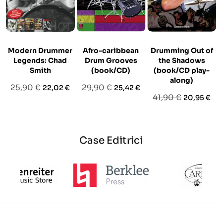
Modern Drummer
Afro-caribbean
Drumming Out of
Legends: Chad
Drum Grooves
the Shadows
Smith
(book/CD)
(book/CD play-
along)
Prezzo
Prezzo
Prezzo
Prezzo
25,90 €
29,90 €
22,02 €
25,42 €
Prezzo
Prezzo
41,90 €
20,95 €
base
base
base
Case Editrici