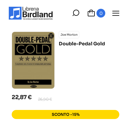
0
Joe Morton
Double-Pedal Gold
22,87 €
26,90 €
SCONTO -15%