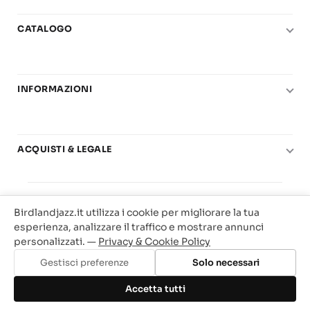
CATALOGO
Pianoforte
Chitarra
INFORMAZIONI
Fiati
Le nostre scuole di musica
Basso e contrabbasso
Carta del Docente
Basi play-along
ACQUISTI & LEGALE
Contatti
Real Books
Diritto di recesso
Il mio account
Big Band
© 2025 Vendita Metodi e Spartiti Musicali Libreria
Condizioni di utilizzo
Offerte
Birdlandjazz.it utilizza i cookie per migliorare la tua
Birdland Milano. P.Iva 12093700156
Privacy & Cookie
esperienza, analizzare il traffico e mostrare annunci
Web Agency Milano
personalizzati. —
Privacy & Cookie Policy
Traccia il tuo ordine
Gestisci preferenze
Solo necessari
Aggiungi al carrello
Accetta tutti