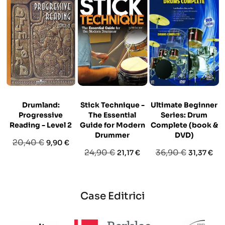
Drumland:
Stick Technique -
Ultimate Beginner
Progressive
The Essential
Series: Drum
Reading - Level 2
Guide for Modern
Complete (book &
Drummer
DVD)
Prezzo
Prezzo
20,40 €
9,90 €
Prezzo
Prezzo
Prezzo
Prezzo
24,90 €
36,90 €
21,17 €
31,37 €
base
base
base
Case Editrici