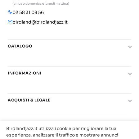
(chiuso domenica e lunedì mattina)
02 58 31 08 56
birdland@birdlandjazz.it
CATALOGO
Pianoforte
Chitarra
INFORMAZIONI
Fiati
Le nostre scuole di musica
Basso e contrabbasso
Carta del Docente
Basi play-along
ACQUISTI & LEGALE
Contatti
Real Books
Diritto di recesso
Il mio account
Big Band
© 2025 Vendita Metodi e Spartiti Musicali Libreria
Condizioni di utilizzo
Offerte
Birdlandjazz.it utilizza i cookie per migliorare la tua
Birdland Milano. P.Iva 12093700156
Privacy & Cookie
esperienza, analizzare il traffico e mostrare annunci
Web Agency Milano