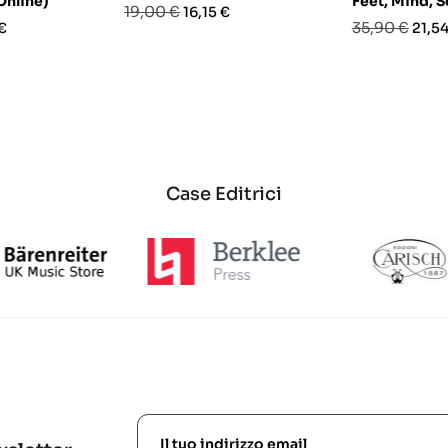
Online)
Feet, Mind, S
Prezzo
Prezzo
19,00 €
16,15 €
o
Prezzo
Prez
35,90 €
€
21,54
base
base
Case Editrici