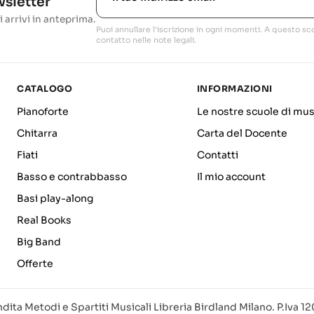
ewsletter
i arrivi in anteprima.
Puoi annullare l'iscrizione in ogni momenti. A questo sco
contatto nelle note legali.
CATALOGO
INFORMAZIONI
Pianoforte
Le nostre scuole di mus
Chitarra
Carta del Docente
Fiati
Contatti
Basso e contrabbasso
Il mio account
Basi play-along
Real Books
Big Band
Offerte
dita Metodi e Spartiti Musicali Libreria Birdland Milano. P.Iva 