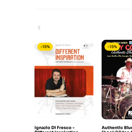
-15%
-15%
Ignazio Di Fresco -
Authentic Bl