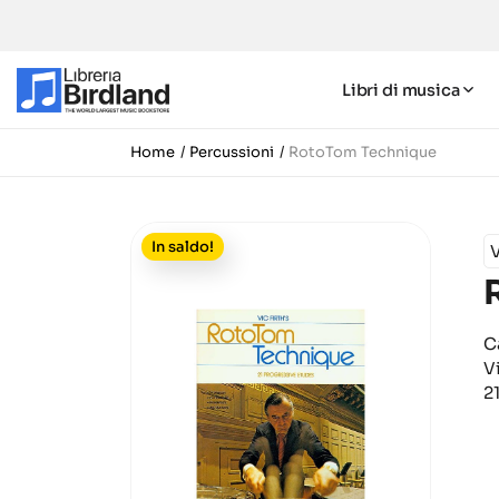
Libri di musica
Home
Percussioni
RotoTom Technique
In saldo!
V
C
V
2