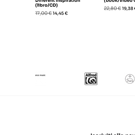
Different Inspiration
(book/Video 
(libro/CD)
Prezzo
Prezz
22,80 €
19,38 
Prezzo
Prezzo
17,00 €
14,45 €
base
base