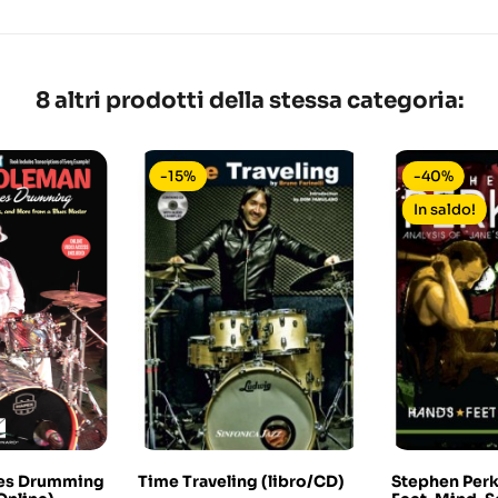
8 altri prodotti della stessa categoria:
-15%
-40%
In saldo!
ues Drumming
Time Traveling (libro/CD)
Stephen Perk