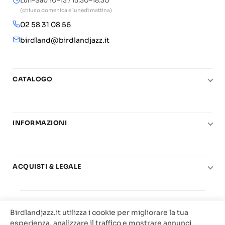
Lun–Sab 10–13 / 15:30–18:30
(chiuso domenica e lunedì mattina)
02 58 31 08 56
birdland@birdlandjazz.it
CATALOGO
Pianoforte
Chitarra
INFORMAZIONI
Fiati
Le nostre scuole di musica
Basso e contrabbasso
Carta del Docente
Basi play-along
ACQUISTI & LEGALE
Contatti
Real Books
Diritto di recesso
Il mio account
Big Band
© 2025 Vendita Metodi e Spartiti Musicali Libreria
Condizioni di utilizzo
Offerte
Birdlandjazz.it utilizza i cookie per migliorare la tua
Birdland Milano. P.Iva 12093700156
Privacy & Cookie
esperienza, analizzare il traffico e mostrare annunci