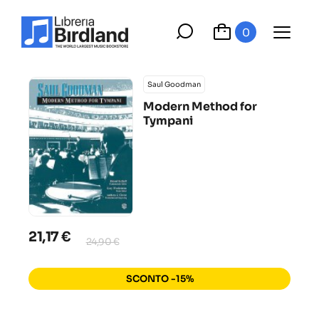
0
Saul Goodman
Modern Method for
Tympani
21,17 €
24,90 €
SCONTO -15%