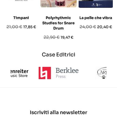
Timpani
Polyrhythmic
La pelle che vibra
Studies for Snare
Prezzo
Prezzo
Prezzo
Prezzo
21,00 €
24,00 €
17,85 €
20,40 €
Drum
base
base
Prezzo
Prezzo
22,90 €
19,47 €
base
Case Editrici
Iscriviti alla newsletter