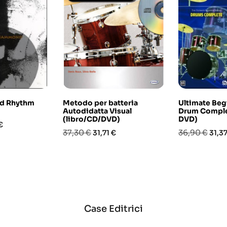
nd Rhythm
Metodo per batteria
Ultimate Beg
Autodidatta Visual
Drum Comple
(libro/CD/DVD)
DVD)
o
€
Prezzo
Prezzo
Prezzo
Prez
37,30 €
36,90 €
31,71 €
31,37
base
base
Case Editrici