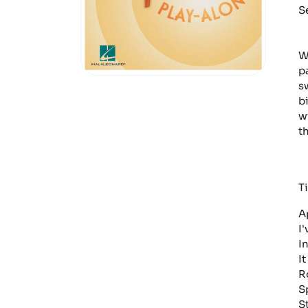
S
W
p
s
b
wi
t
Ti
Ap
I
I
I
R
S
S