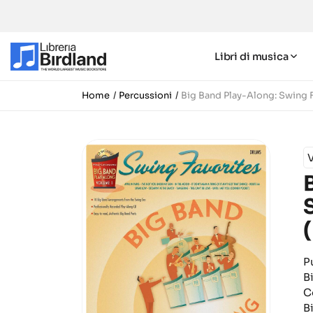
Libri di musica
Home
Percussioni
Big Band Play-Along: Swing 
P
B
C
B