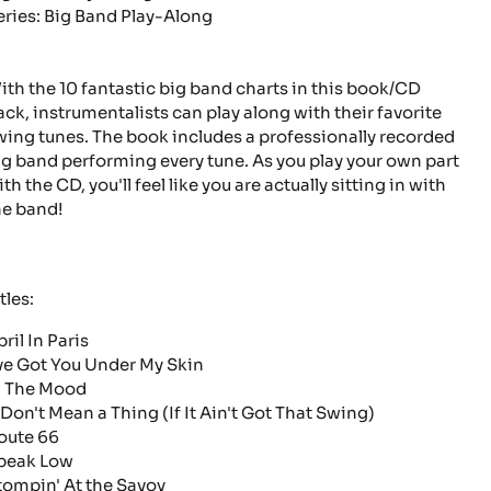
eries: Big Band Play-Along
ith the 10 fantastic big band charts in this book/CD
ack, instrumentalists can play along with their favorite
wing tunes. The book includes a professionally recorded
ig band performing every tune. As you play your own part
th the CD, you'll feel like you are actually sitting in with
he band!
tles:
ril In Paris
've Got You Under My Skin
n The Mood
t Don't Mean a Thing (If It Ain't Got That Swing)
oute 66
peak Low
tompin' At the Savoy