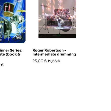
inner Series:
Roger Robertson -
The Comple
te (book &
Intermediate drumming
Rudiments 
Prezzo
Prezzo
Prezzo
Pre
23,00 €
19,90 €
19,55 €
16,9
zo
 €
base
base