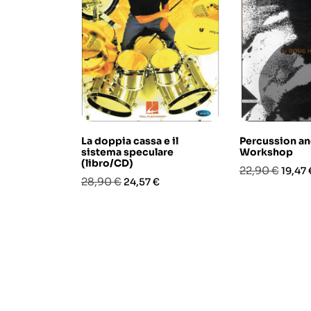
La doppia cassa e il
Percussion a
sistema speculare
Workshop
(libro/CD)
Prezzo
Prezz
22,90 €
19,47 
Prezzo
Prezzo
28,90 €
24,57 €
base
base