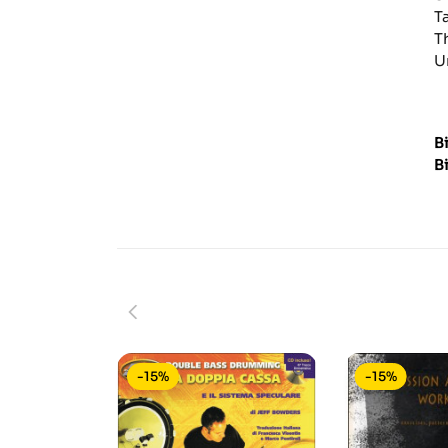
T
T
U
B
B
-15%
-15%