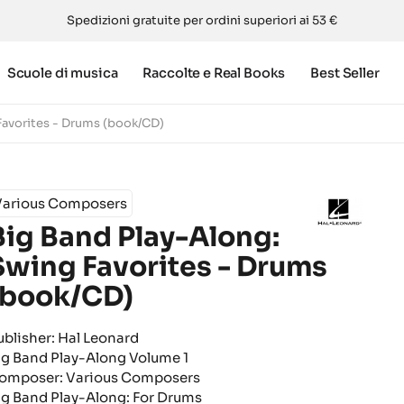
Spedizioni gratuite per ordini superiori ai 53 €
Scuole di musica
Raccolte e Real Books
Best Seller
Favorites - Drums (book/CD)
Various Composers
Big Band Play-Along:
Swing Favorites - Drums
(book/CD)
ublisher: Hal Leonard
ig Band Play-Along Volume 1
omposer: Various Composers
ig Band Play-Along: For Drums