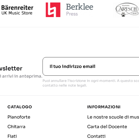
ewsletter
i arrivi in anteprima.
Puoi annullare l'iscrizione in ogni momenti. A questo sco
contatto nelle note legali.
CATALOGO
INFORMAZIONI
Pianoforte
Le nostre scuole di mus
Chitarra
Carta del Docente
Fiati
Contatti