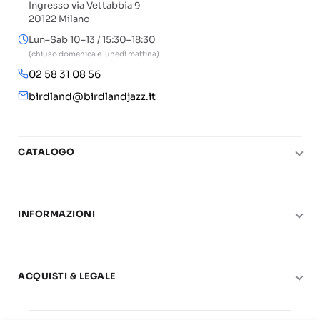
Ingresso via Vettabbia 9
20122 Milano
Lun–Sab 10–13 / 15:30–18:30
(chiuso domenica e lunedì mattina)
02 58 31 08 56
birdland@birdlandjazz.it
CATALOGO
Pianoforte
Chitarra
INFORMAZIONI
Fiati
Le nostre scuole di musica
Basso e contrabbasso
Carta del Docente
Basi play-along
ACQUISTI & LEGALE
Contatti
Real Books
Diritto di recesso
Il mio account
Big Band