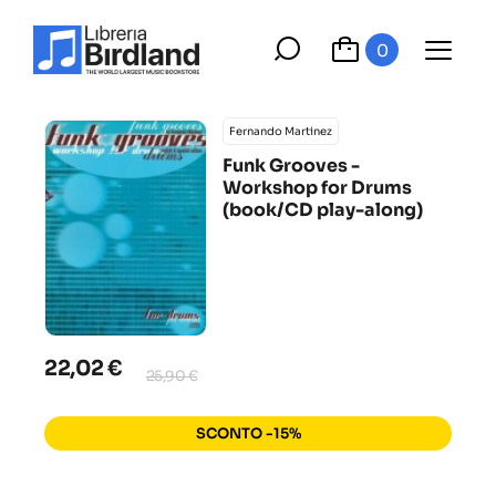
0
Fernando Martinez
Funk Grooves -
Workshop for Drums
(book/CD play-along)
22,02 €
25,90 €
SCONTO -15%