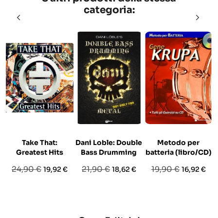
categoria:
Take That:
Dani Loble: Double
Metodo per
Greatest Hits
Bass Drumming
batteria (libro/CD)
Prezzo
Prezzo
Prezzo
Prezzo
Prezzo
Prezzo
24,90 €
21,90 €
19,90 €
19,92 €
18,62 €
16,92 €
base
base
base