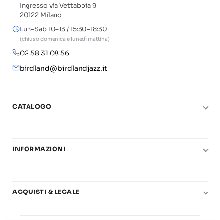
Ingresso via Vettabbia 9
20122 Milano
Lun–Sab 10–13 / 15:30–18:30
(chiuso domenica e lunedì mattina)
02 58 31 08 56
birdland@birdlandjazz.it
CATALOGO
Pianoforte
Chitarra
INFORMAZIONI
Fiati
Le nostre scuole di musica
Basso e contrabbasso
Carta del Docente
Basi play-along
ACQUISTI & LEGALE
Contatti
Real Books
Diritto di recesso
Il mio account