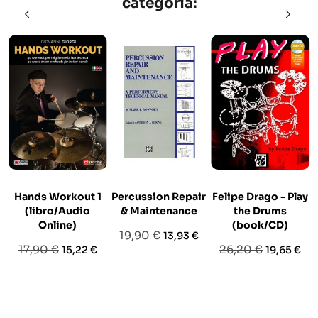
categoria:
Hands Workout 1
Percussion Repair
Felipe Drago - Play
(libro/Audio
& Maintenance
the Drums
Online)
(book/CD)
Prezzo
Prezzo
19,90 €
13,93 €
Prezzo
Prezzo
Prezzo
Prezzo
17,90 €
26,20 €
15,22 €
19,65 €
base
base
base