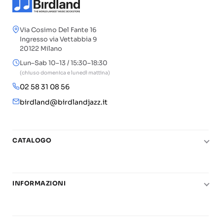
Via Cosimo Del Fante 16
Ingresso via Vettabbia 9
20122 Milano
Lun–Sab 10–13 / 15:30–18:30
(chiuso domenica e lunedì mattina)
02 58 31 08 56
birdland@birdlandjazz.it
CATALOGO
Pianoforte
Chitarra
INFORMAZIONI
Fiati
Le nostre scuole di musica
Basso e contrabbasso