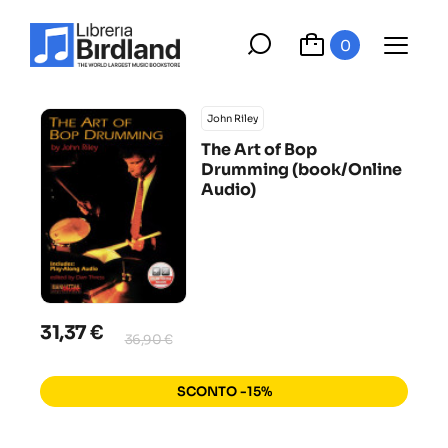
0
John Riley
The Art of Bop
Drumming (book/Online
Audio)
31,37 €
36,90 €
SCONTO -15%