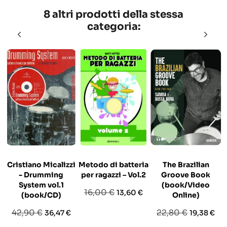
8 altri prodotti della stessa
categoria:
Cristiano Micalizzi
Metodo di batteria
The Brazilian
- Drumming
per ragazzi – Vol.2
Groove Book
System vol.1
(book/Video
Prezzo
Prezzo
16,00 €
13,60 €
(book/CD)
Online)
base
Prezzo
Prezzo
Prezzo
Prezzo
42,90 €
22,80 €
36,47 €
19,38 €
base
base