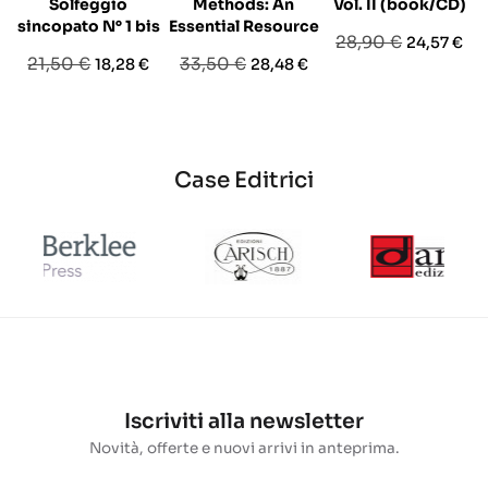
Solfeggio
Methods: An
Vol. II (book/CD)
sincopato N° 1 bis
Essential Resource
Prezzo
Prezzo
28,90 €
24,57 €
Prezzo
Prezzo
Prezzo
Prezzo
21,50 €
33,50 €
18,28 €
28,48 €
base
base
base
Case Editrici
Iscriviti alla newsletter
Novità, offerte e nuovi arrivi in anteprima.