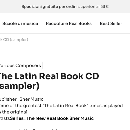
Spedizioni gratuite per ordini superiori ai 53 €
Scuole di musica
Raccolte e Real Books
Best Seller
ok CD (sampler)
Various Composers
The Latin Real Book CD
(sampler)
ublisher : Sher Music
ome of the greatest "The Latin Real Book" tunes as played
y the original
tists
Series : The New Real Book Sher Music