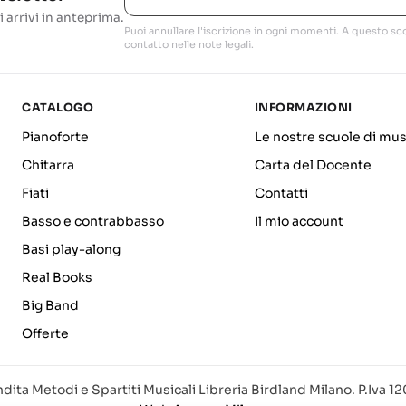
i arrivi in anteprima.
Puoi annullare l'iscrizione in ogni momenti. A questo sco
contatto nelle note legali.
CATALOGO
INFORMAZIONI
Pianoforte
Le nostre scuole di mus
Chitarra
Carta del Docente
Fiati
Contatti
Basso e contrabbasso
Il mio account
Basi play-along
Real Books
Big Band
Offerte
dita Metodi e Spartiti Musicali Libreria Birdland Milano. P.Iva 