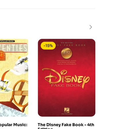
-15%
-15%
opular Music:
The Disney Fake Book - 4th
The New Rea