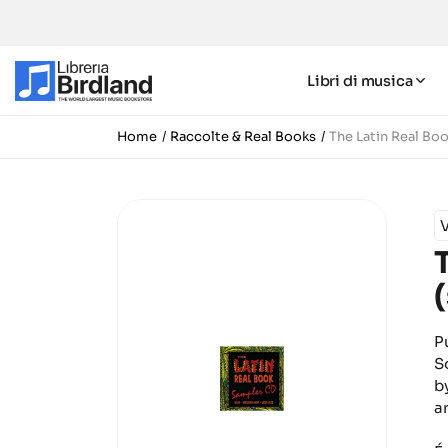
Libri di musica
Home
Raccolte & Real Books
The Latin Real Bo
P
S
b
ar