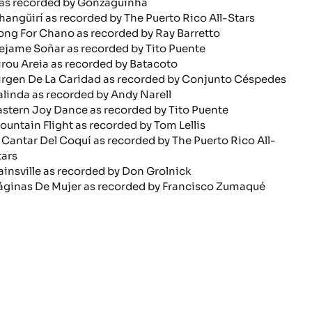
 as recorded by Gonzaguinha
hangüirí as recorded by The Puerto Rico All-Stars
ong For Chano as recorded by Ray Barretto
ejame Soñar as recorded by Tito Puente
irou Areia as recorded by Batacoto
irgen De La Caridad as recorded by Conjunto Céspedes
alinda as recorded by Andy Narell
astern Joy Dance as recorded by Tito Puente
ountain Flight as recorded by Tom Lellis
l Cantar Del Coquí as recorded by The Puerto Rico All-
tars
ainsville as recorded by Don Grolnick
áginas De Mujer as recorded by Francisco Zumaqué