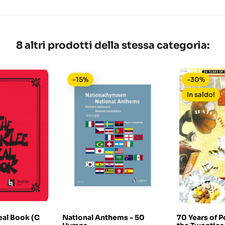
8 altri prodotti della stessa categoria:
-15%
-30%
In saldo!
eal Book (C
National Anthems - 50
70 Years of P