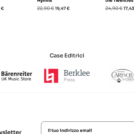
Hymns
the Twenties
o
Prezzo
Prezzo
Prezzo
Prez
22,90 €
24,90 €
 €
19,47 €
17,43
base
base
Case Editrici
ewsletter