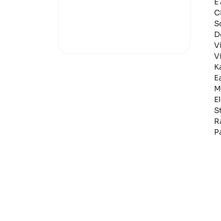
É
C
S
D
V
V
K
E
M
E
S
R
P