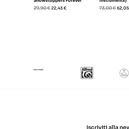
Showstoppers Forever
Instruments)
Prezzo
Prezzo
Prezzo
Prezz
29,90 €
73,00 €
22,43 €
62,05
base
base
Iscriviti alla n