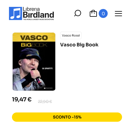
0
Vasco Rossi
Vasco Big Book
19,47 €
22,90 €
SCONTO -15%