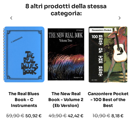
8 altri prodotti della stessa
categoria:
The Real Blues
The New Real
Canzoniere Pocket
Book - C
Book - Volume 2
- 100 Best of the
Instruments
(Eb Version)
Best
Prezzo
Prezzo
Prezzo
Prezzo
Prezzo
Prezzo
59,90 €
49,90 €
10,90 €
50,92 €
42,42 €
8,18 €
base
base
base