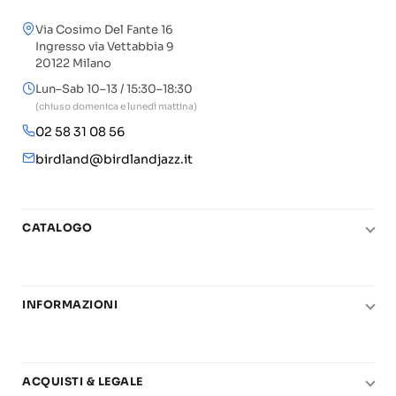
Via Cosimo Del Fante 16
Ingresso via Vettabbia 9
20122 Milano
Lun–Sab 10–13 / 15:30–18:30
(chiuso domenica e lunedì mattina)
02 58 31 08 56
birdland@birdlandjazz.it
CATALOGO
Pianoforte
Chitarra
INFORMAZIONI
Fiati
Le nostre scuole di musica
Basso e contrabbasso
Carta del Docente
Basi play-along
ACQUISTI & LEGALE