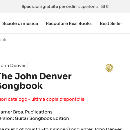
Spedizioni gratuite per ordini superiori ai 53 €
Scuole di musica
Raccolte e Real Books
Best Seller
ook
John Denver
The John Denver
Songbook
uori catalogo - ultima copia disponibile
arner Bros. Publications
ersion:
Guitar Songbook Edition
he music of country-folk singer/songwriter John Denver