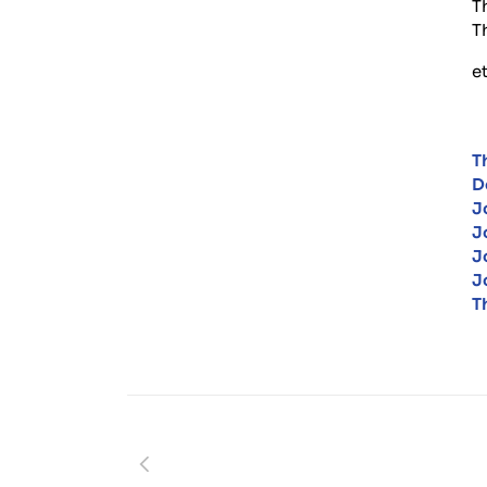
T
T
et
T
D
J
J
J
J
T