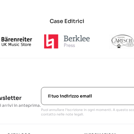
Case Editrici
ewsletter
i arrivi in anteprima.
Puoi annullare l'iscrizione in ogni momenti. A questo sco
contatto nelle note legali.