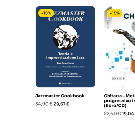
-15%
-15%
Jazzmaster Cookbook
Chitarra - Me
progressivo in
Prezzo
Prezzo
34,90 €
29,67 €
(libro/CD)
base
Prezzo
Prezz
22,40 €
19,04
base