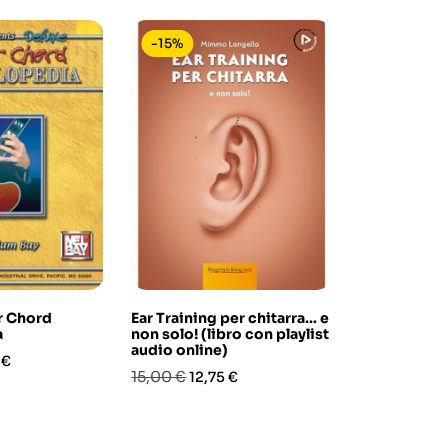
-15%
-15%
r Chord
Ear Training per chitarra… e
Chicago: Vo
a
non solo! (libro con playlist
(Transcribe
audio online)
zo
Prezzo
Prez
41,30 €
 €
35,1
Prezzo
Prezzo
15,00 €
12,75 €
base
base