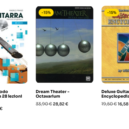
-15%
-15%
todo
Dream Theater -
Deluxe Guita
 28 lezioni
Octavarium
Encyclopedi
Prezzo
Prezzo
Prezzo
Prez
33,90 €
19,50 €
28,82 €
16,58
o
 €
base
base