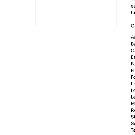
e
h
C
A
B
C
E
F
F
F
I
I
L
M
R
S
S
T