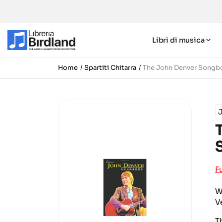
Libri di musica
Home
Spartiti Chitarra
The John Denver Songb
F
W
V
T