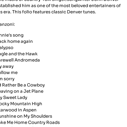
stablished him as one of the most beloved entertainers of
is era. This folio features classic Denver tunes.
anzoni:
nnie's song
ack home again
alypso
agle and the Hawk
arewell Andromeda
ly away
ollow me
'm sorry
'd Rather Be a Cowboy
eaving on a Jet Plane
y Sweet Lady
ocky Mountain High
tarwood in Aspen
unshine on My Shoulders
ake Me Home Country Roads