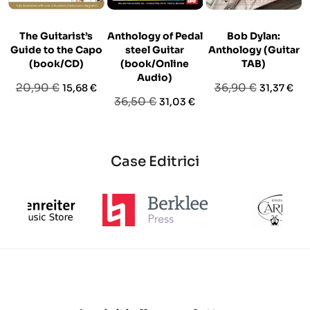
The Guitarist’s
Anthology of Pedal
Bob Dylan:
Guide to the Capo
steel Guitar
Anthology (Guitar
(book/CD)
(book/Online
TAB)
Audio)
Prezzo
Prezzo
Prezzo
Prezzo
20,90 €
36,90 €
15,68 €
31,37 €
Prezzo
Prezzo
36,50 €
31,03 €
base
base
base
Case Editrici