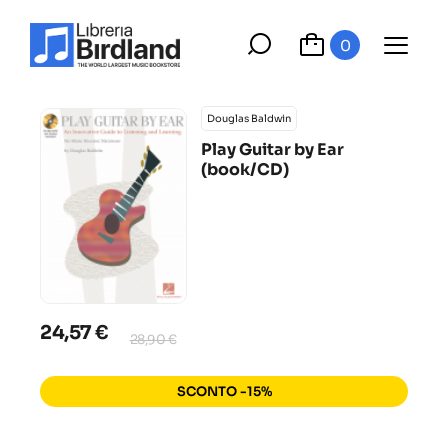
0
Douglas Baldwin
Play Guitar by Ear
(book/CD)
24,57 €
28,90 €
SCONTO -15%