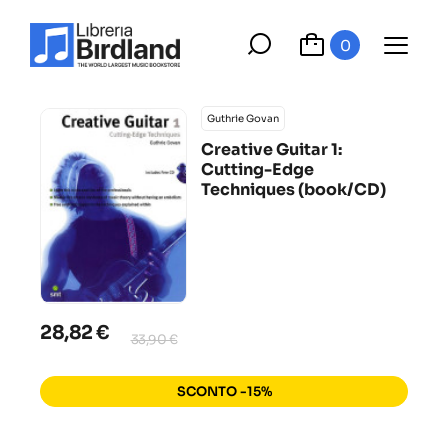
0
Guthrie Govan
Creative Guitar 1:
Cutting-Edge
Techniques (book/CD)
28,82 €
33,90 €
SCONTO -15%