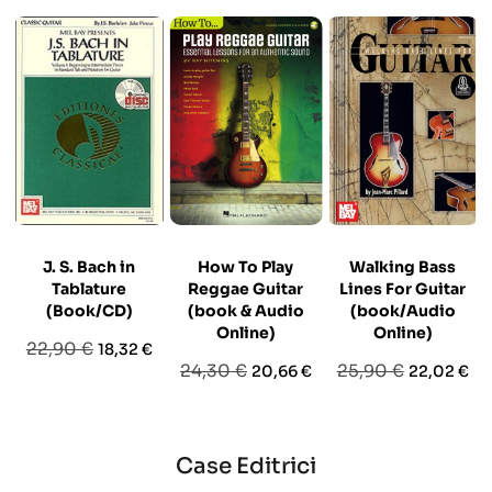
J. S. Bach in
How To Play
Walking Bass
Tablature
Reggae Guitar
Lines For Guitar
(Book/CD)
(book & Audio
(book/Audio
Online)
Online)
Prezzo
Prezzo
22,90 €
18,32 €
Prezzo
Prezzo
Prezzo
Prezzo
24,30 €
25,90 €
20,66 €
22,02 €
base
base
base
Case Editrici