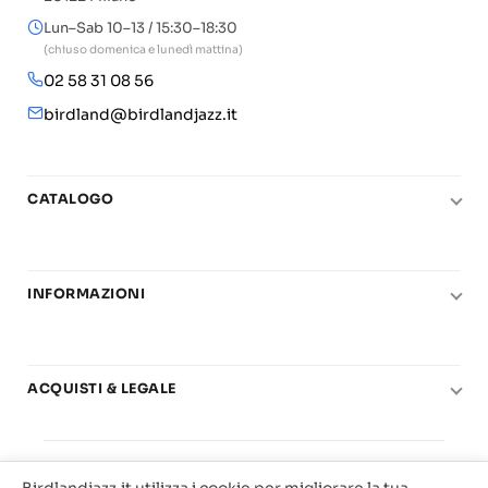
Lun–Sab 10–13 / 15:30–18:30
(chiuso domenica e lunedì mattina)
02 58 31 08 56
birdland@birdlandjazz.it
CATALOGO
Pianoforte
Chitarra
INFORMAZIONI
Fiati
Le nostre scuole di musica
Basso e contrabbasso
Carta del Docente
Basi play-along
ACQUISTI & LEGALE
Contatti
Real Books
Diritto di recesso
Il mio account
Big Band
© 2025 Vendita Metodi e Spartiti Musicali Libreria
Condizioni di utilizzo
Offerte