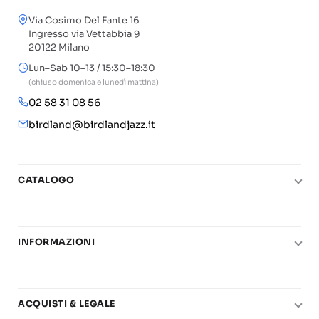
Via Cosimo Del Fante 16
Ingresso via Vettabbia 9
20122 Milano
Lun–Sab 10–13 / 15:30–18:30
(chiuso domenica e lunedì mattina)
02 58 31 08 56
birdland@birdlandjazz.it
CATALOGO
Pianoforte
Chitarra
INFORMAZIONI
Fiati
Le nostre scuole di musica
Basso e contrabbasso
Carta del Docente
Basi play-along
ACQUISTI & LEGALE