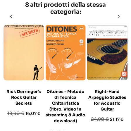
8 altri prodotti della stessa
categoria:
Rick Derringer's
Ditones - Metodo
Right-Hand
Rock Guitar
di Tecnica
Arpeggio Studies
Secrets
Chitarristica
for Acoustic
(libro, Video in
Guitar
Prezzo
Prezzo
18,90 €
16,07 €
streaming & Audio
Prezzo
Prezzo
24,90 €
21,17 €
base
download)
base
Prezzo
Prezzo
21,90 €