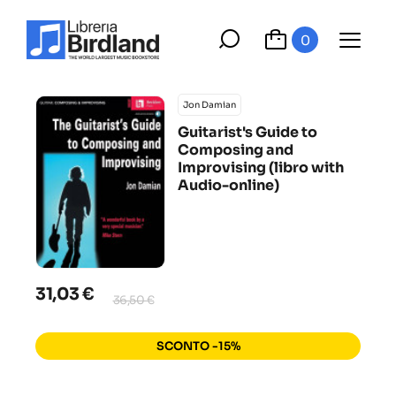
0
Jon Damian
Guitarist's Guide to
Composing and
Improvising (libro with
Audio-online)
31,03 €
36,50 €
SCONTO -15%