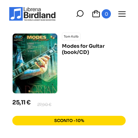
0
Tom Kolb
Modes for Guitar
(book/CD)
25,11 €
27,90 €
SCONTO -10%