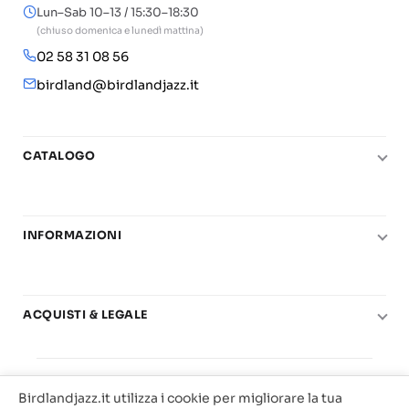
Lun–Sab 10–13 / 15:30–18:30
(chiuso domenica e lunedì mattina)
02 58 31 08 56
birdland@birdlandjazz.it
CATALOGO
Pianoforte
Chitarra
INFORMAZIONI
Fiati
Le nostre scuole di musica
Basso e contrabbasso
Carta del Docente
Basi play-along
ACQUISTI & LEGALE
Contatti
Real Books
Diritto di recesso
Il mio account
Big Band
© 2025 Vendita Metodi e Spartiti Musicali Libreria
Condizioni di utilizzo
Offerte
Birdlandjazz.it utilizza i cookie per migliorare la tua
Birdland Milano. P.Iva 12093700156