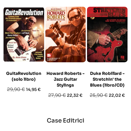
GuitaRevolution
Howard Roberts -
Duke Robillard -
(solo libro)
Jazz Guitar
Stretchin' the
Stylings
Blues (libro/CD)
Prezzo
Prezzo
29,90 €
14,95 €
Prezzo
Prezzo
Prezzo
Prezzo
27,90 €
25,90 €
22,32 €
22,02 €
base
base
base
Case Editrici