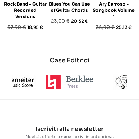
Rock Band - Guitar
Blues You Can Use
Ary Barroso -
Recorded
of Guitar Chords
Songbook Volume
Versions
1
Prezzo
Prezzo
23,90 €
20,32 €
Prezzo
Prezzo
Prezzo
Prezzo
37,90 €
35,90 €
18,95 €
25,13 €
base
base
base
Case Editrici
Iscriviti alla newsletter
Novità, offerte e nuovi arrivi in anteprima.