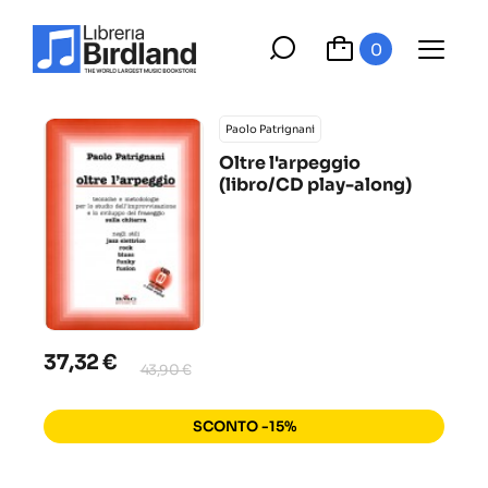
0
Paolo Patrignani
Oltre l'arpeggio
(libro/CD play-along)
37,32 €
43,90 €
SCONTO -15%