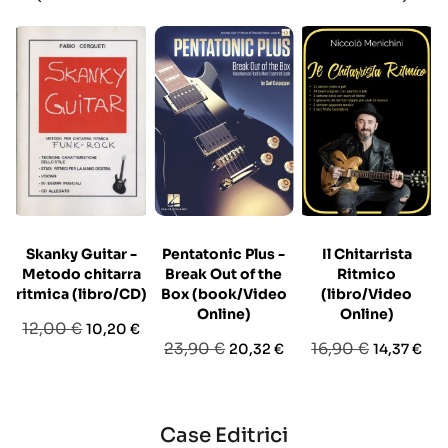
Skanky Guitar -
Pentatonic Plus -
Il Chitarrista
Metodo chitarra
Break Out of the
Ritmico
ritmica (libro/CD)
Box (book/Video
(libro/Video
Online)
Online)
Prezzo
Prezzo
12,00 €
10,20 €
Prezzo
Prezzo
Prezzo
Prezzo
23,90 €
16,90 €
20,32 €
14,37 €
base
base
base
Case Editrici