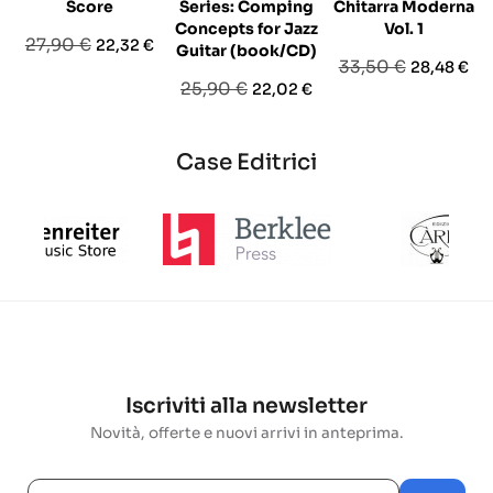
Score
Series: Comping
Chitarra Moderna
Concepts for Jazz
Vol. 1
Prezzo
Prezzo
27,90 €
22,32 €
Guitar (book/CD)
Prezzo
Prezzo
33,50 €
28,48 €
base
Prezzo
Prezzo
25,90 €
22,02 €
base
base
Case Editrici
Iscriviti alla newsletter
Novità, offerte e nuovi arrivi in anteprima.