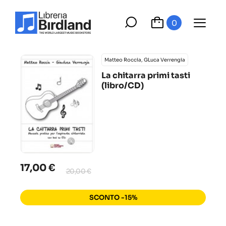
0
Matteo Roccia, GLuca Verrengia
La chitarra primi tasti
(libro/CD)
17,00 €
20,00 €
SCONTO -15%