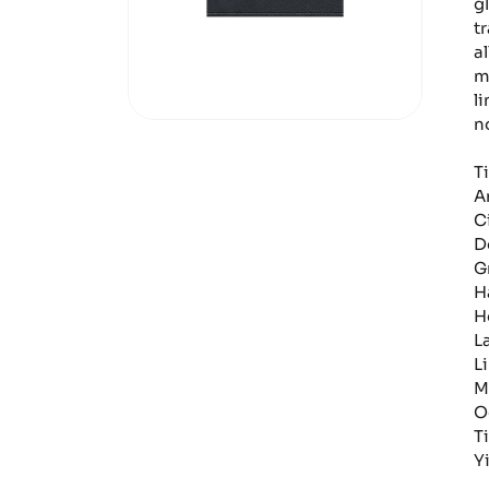
g
t
al
m
l
n
Ti
A
C
D
G
H
H
L
L
M
O
T
Y