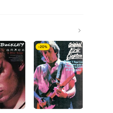
-20%
-15%