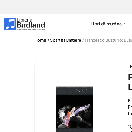
Libri di musica
Home
Spartiti Chitarra
Francesco Buzzurro: L’Es
E
F
I
"