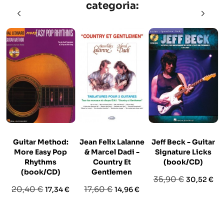
categoria:
Guitar Method:
Jean Felix Lalanne
Jeff Beck - Guitar
More Easy Pop
& Marcel Dadi -
Signature Licks
Rhythms
Country Et
(book/CD)
(book/CD)
Gentlemen
Prezzo
Prezzo
35,90 €
30,52 €
Prezzo
Prezzo
Prezzo
Prezzo
20,40 €
17,60 €
17,34 €
14,96 €
base
base
base