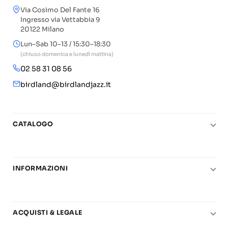
Via Cosimo Del Fante 16
Ingresso via Vettabbia 9
20122 Milano
Lun–Sab 10–13 / 15:30–18:30
(chiuso domenica e lunedì mattina)
02 58 31 08 56
birdland@birdlandjazz.it
CATALOGO
Pianoforte
Chitarra
INFORMAZIONI
Fiati
Le nostre scuole di musica
Basso e contrabbasso
Carta del Docente
Basi play-along
ACQUISTI & LEGALE
Contatti
Real Books