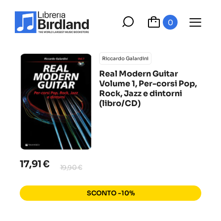
0
Riccardo Galardini
Real Modern Guitar
Volume 1, Per-corsi Pop,
Rock, Jazz e dintorni
(libro/CD)
17,91 €
19,90 €
SCONTO -10%