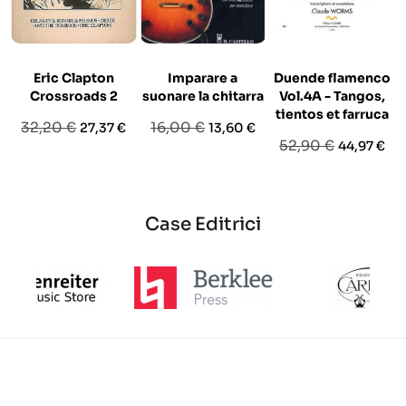
Eric Clapton
Imparare a
Duende flamenco
Crossroads 2
suonare la chitarra
Vol.4A - Tangos,
tientos et farruca
Prezzo
Prezzo
Prezzo
Prezzo
32,20 €
16,00 €
27,37 €
13,60 €
Prezzo
Prezzo
52,90 €
44,97 €
base
base
base
Case Editrici