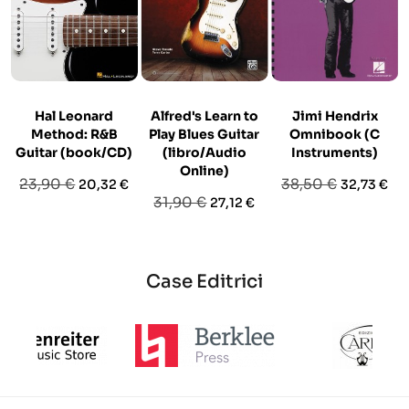
Hal Leonard
Alfred's Learn to
Jimi Hendrix
Method: R&B
Play Blues Guitar
Omnibook (C
Guitar (book/CD)
(libro/Audio
Instruments)
Online)
Prezzo
Prezzo
Prezzo
Prezzo
23,90 €
38,50 €
20,32 €
32,73 €
Prezzo
Prezzo
31,90 €
27,12 €
base
base
base
Case Editrici