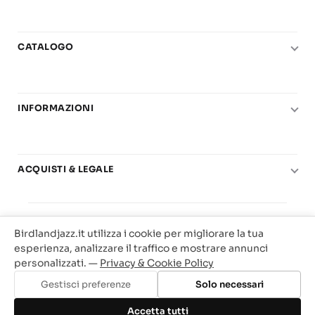
CATALOGO
Pianoforte
Chitarra
INFORMAZIONI
Fiati
Le nostre scuole di musica
Basso e contrabbasso
Carta del Docente
Basi play-along
ACQUISTI & LEGALE
Contatti
Real Books
Diritto di recesso
Il mio account
Big Band
© 2025 Vendita Metodi e Spartiti Musicali Libreria
Condizioni di utilizzo
Offerte
Birdlandjazz.it utilizza i cookie per migliorare la tua
Birdland Milano. P.Iva 12093700156
Privacy & Cookie
esperienza, analizzare il traffico e mostrare annunci
Web Agency Milano
personalizzati. —
Privacy & Cookie Policy
Traccia il tuo ordine
Gestisci preferenze
Solo necessari
Aggiungi al carrello
Accetta tutti