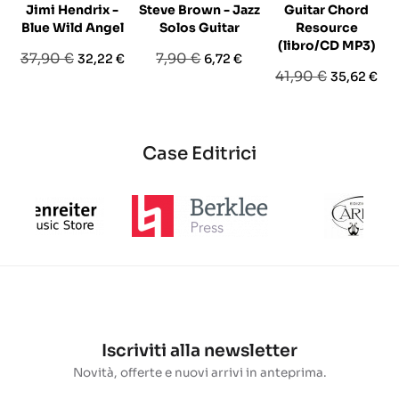
Jimi Hendrix -
Steve Brown - Jazz
Guitar Chord
Blue Wild Angel
Solos Guitar
Resource
(libro/CD MP3)
Prezzo
Prezzo
Prezzo
Prezzo
37,90 €
7,90 €
32,22 €
6,72 €
Prezzo
Prezzo
41,90 €
35,62 €
base
base
base
Case Editrici
Iscriviti alla newsletter
Novità, offerte e nuovi arrivi in anteprima.