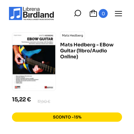
0
Mats Hedberg
Mats Hedberg - EBow
Guitar (libro/Audio
Online)
15,22 €
17,90 €
SCONTO -15%