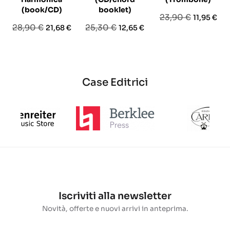
(book/CD)
booklet)
Prezzo
Prezzo
23,90 €
11,95 €
Prezzo
Prezzo
Prezzo
Prezzo
28,90 €
25,30 €
21,68 €
12,65 €
base
base
base
Case Editrici
Iscriviti alla newsletter
Novità, offerte e nuovi arrivi in anteprima.