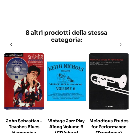
8 altri prodotti della stessa
categoria:
John Sebastian -
Vintage Jazz Play
Melodious Etudes
Teaches Blues
Along Volume 6
for Performance
Harmonica
(CD/chord
(Trombone)