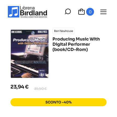
0
Ben Newhouse
Producing Music With
Digital Performer
(book/CD-Rom)
23,94 €
39,90 €
SCONTO -40%