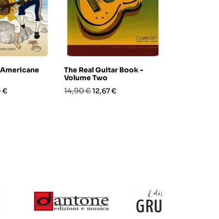
 Americane
The Real Guitar Book -
Primi passi s
Volume Two
del pianofor
zo
Prezzo
Prezzo
Prezzo
Pre
14,90 €
19,40 €
 €
12,67 €
16,4
base
base