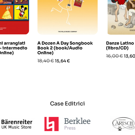
ni arrangiati
A Dozen A Day Songbook
Danze Latino
 - intermedio
Book 2 (book/Audio
(libro/CD)
Online)
Online)
Prezzo
Prez
16,00 €
13,60
Prezzo
Prezzo
18,40 €
15,64 €
base
base
Case Editrici