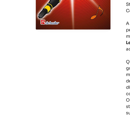
S
C
A
p
m
L
a
Q
g
mu
d
d
c
On
s
s