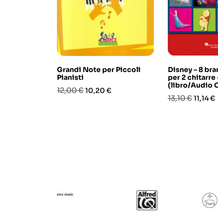
Grandi Note per Piccoli
Disney – 8 bra
Pianisti
per 2 chitarre
(libro/Audio 
Prezzo
Prezzo
12,00 €
10,20 €
Prezzo
Prezzo
13,10 €
11,14 €
base
base