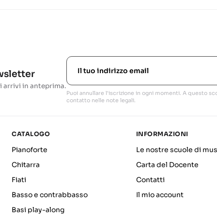
ewsletter
i arrivi in anteprima.
Puoi annullare l'iscrizione in ogni momenti. A questo sco
contatto nelle note legali.
CATALOGO
INFORMAZIONI
Pianoforte
Le nostre scuole di mus
Chitarra
Carta del Docente
Fiati
Contatti
Basso e contrabbasso
Il mio account
Basi play-along