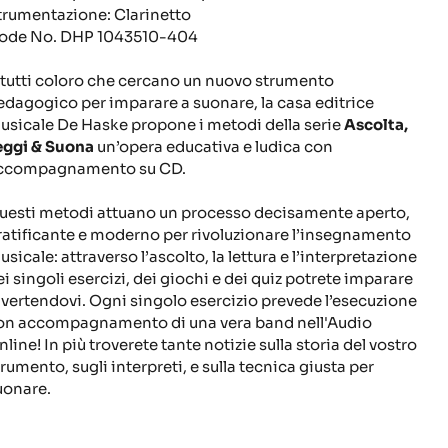
trumentazione: Clarinetto
ode No.
DHP 1043510-404
 tutti coloro che cercano un nuovo strumento
edagogico per imparare a suonare, la casa editrice
usicale De Haske propone i metodi della serie
Ascolta,
eggi & Suona
un’opera educativa e ludica con
ccompagnamento su CD.
uesti metodi attuano un processo decisamente aperto,
ratificante e moderno per rivoluzionare l’insegnamento
sicale: attraverso l’ascolto, la lettura e l’interpretazione
ei singoli esercizi, dei giochi e dei quiz potrete imparare
ivertendovi. Ogni singolo esercizio prevede l’esecuzione
on accompagnamento di una vera band nell'Audio
line! In più troverete tante notizie sulla storia del vostro
trumento, sugli interpreti, e sulla tecnica giusta per
uonare.