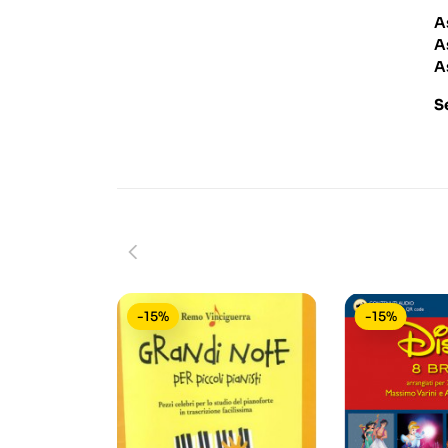
A
A
A
S
-15%
-15%