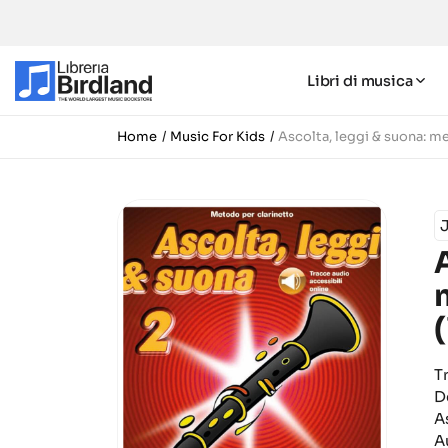
Libri di musica
Home
Music For Kids
Ascolta, leggi & suona: me
J
T
D
A
A