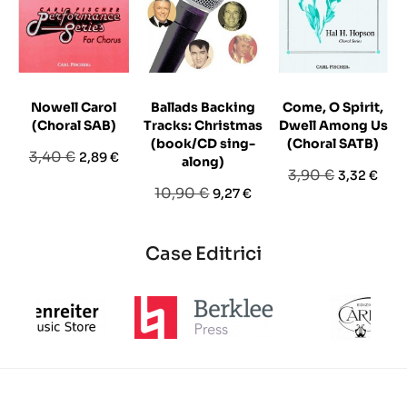
Nowell Carol
Ballads Backing
Come, O Spirit,
(Choral SAB)
Tracks: Christmas
Dwell Among Us
(book/CD sing-
(Choral SATB)
Prezzo
Prezzo
3,40 €
2,89 €
along)
Prezzo
Prezzo
3,90 €
3,32 €
base
Prezzo
Prezzo
10,90 €
9,27 €
base
base
Case Editrici