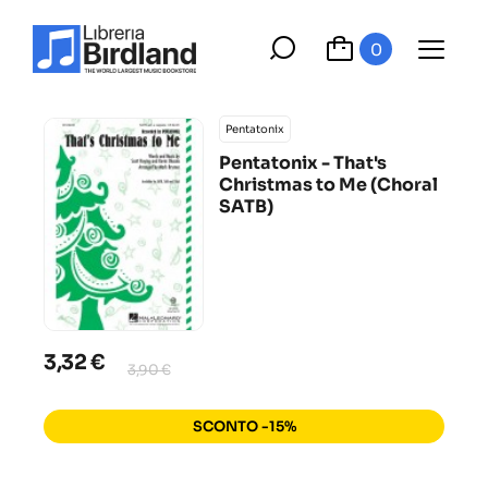
0
Pentatonix
Pentatonix - That's
Christmas to Me (Choral
SATB)
3,32 €
3,90 €
SCONTO -15%